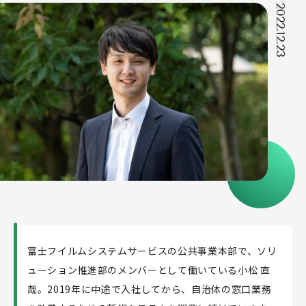
2022.12.23
公共領域
民間領域
新規事業
ソリューション
導入事例
人を知る
社員記事
制度・働き方を知る
富士フイルムシステムサービスの公共事業本部で、ソリ
人材育成とキャリア
ューション推進部のメンバーとして働いている小松 直
福利厚生・制度
哉。2019年に中途で入社してから、自治体の窓口業務
採用情報