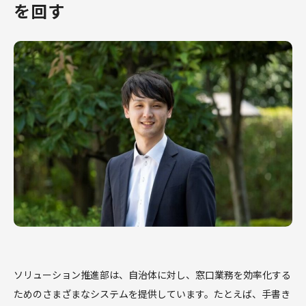
を回す
社員インタビュー
社員インタビュー
業界にとっての最適解を模索していく
自治体職員様の業
──システム開発の上流工程でデジタ
便性向上に貢献す
ル化を支える
業職の醍醐味
採用に関する
コーポレートサイト
個人情報について
ソリューション推進部は、自治体に対し、窓口業務を効率化する
ためのさまざまなシステムを提供しています。たとえば、手書き