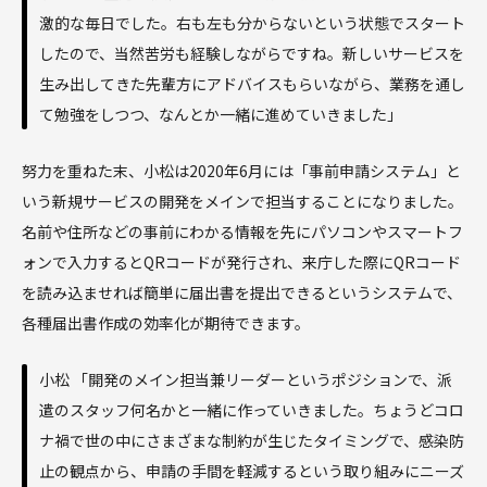
激的な毎日でした。右も左も分からないという状態でスタート
したので、当然苦労も経験しながらですね。新しいサービスを
生み出してきた先輩方にアドバイスもらいながら、業務を通し
て勉強をしつつ、なんとか一緒に進めていきました」
努力を重ねた末、小松は2020年6月には「事前申請システム」と
いう新規サービスの開発をメインで担当することになりました。
名前や住所などの事前にわかる情報を先にパソコンやスマートフ
ォンで入力するとQRコードが発行され、来庁した際にQRコード
を読み込ませれば簡単に届出書を提出できるというシステムで、
各種届出書作成の効率化が期待できます。
小松 「開発のメイン担当兼リーダーというポジションで、派
遣のスタッフ何名かと一緒に作っていきました。ちょうどコロ
ナ禍で世の中にさまざまな制約が生じたタイミングで、感染防
止の観点から、申請の手間を軽減するという取り組みにニーズ