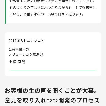
を改善するための新規システムを開発し続けています。
ものづくりの苦しさにぶつかりながらも「とても充実し
採用メッセージ
ている」と話す小松の、挑戦の日々に迫ります。
よくあるご質問
募集要項
2019年入社
エンジニア
公共事業本部
ソリューション推進部
新卒採用詳細
キャリア採用詳細
小松 直哉
27年卒エントリー
28年卒エントリー
お客様の生の声を聞くことが大事。
おすすめ記事
意見を取り入れつつ開発のプロセス