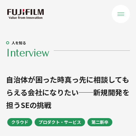
会社を知る
人を知る
Interview
トップメッセージ
役員ご挨拶
自治体が困った時真っ先に相談しても
私たちが大切に
らえる会社になりたい──新規開発を
すること
担うSEの挑戦
データで見る
事業を知る
クラウド
プロダクト・サービス
第二新卒
事業領域 概要