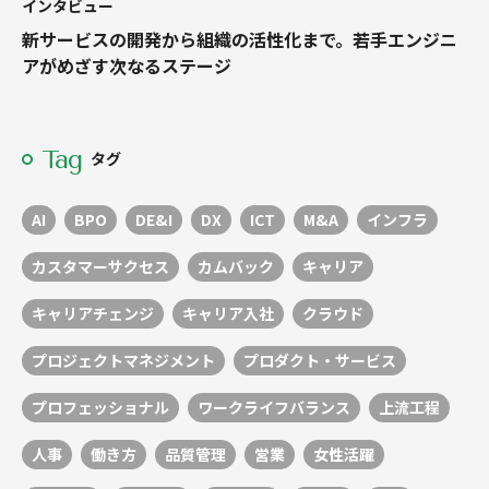
インタビュー
新サービスの開発から組織の活性化まで。若手エンジニ
アがめざす次なるステージ
Tag
タグ
AI
BPO
DE&I
DX
ICT
M&A
インフラ
カスタマーサクセス
カムバック
キャリア
キャリアチェンジ
キャリア入社
クラウド
プロジェクトマネジメント
プロダクト・サービス
プロフェッショナル
ワークライフバランス
上流工程
人事
働き方
品質管理
営業
女性活躍