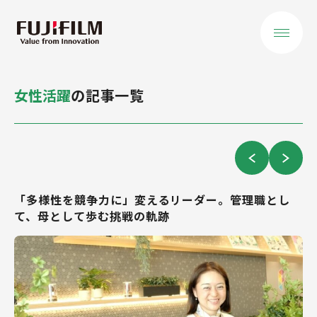
女性活躍
の記事一覧
会社を知る
トップメッセージ
役員ご挨拶
「多様性を競争力に」変えるリーダー。管理職とし
私たちが大切に
て、母として歩む挑戦の軌跡
すること
データで見る
事業を知る
事業領域 概要