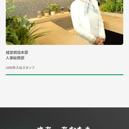
公共領域
民間領域
新規事業
ソリューション
経営統括本部
人事総務部
導入事例
2005年入社
スタッフ
人を知る
社員記事
制度・働き方を知る
人材育成とキャリア
福利厚生・制度
採用情報