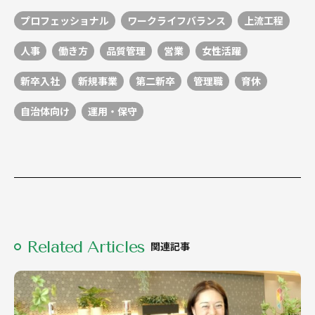
プロフェッショナル
ワークライフバランス
上流工程
人事
働き方
品質管理
営業
女性活躍
新卒入社
新規事業
第二新卒
管理職
育休
自治体向け
運用・保守
Related Articles
関連記事