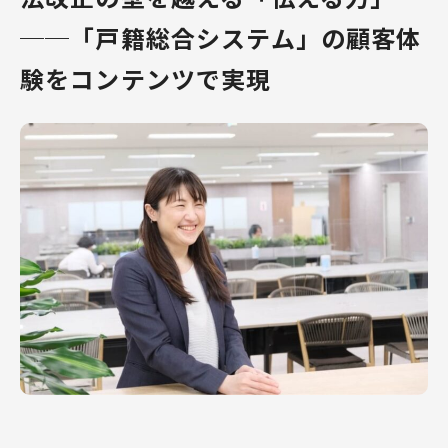
──「戸籍総合システム」の顧客体
験をコンテンツで実現
社員インタビュー
社員インタビュー
業界にとっての最適解を模索していく
自治体職員様の業
──システム開発の上流工程でデジタ
便性向上に貢献す
ル化を支える
業職の醍醐味
採用に関する
コーポレートサイト
個人情報について