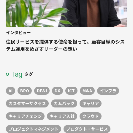
インタビュー
住民サービスを提供する使命を担って。顧客目線のシス
テム運用をめざすリーダーの想い
Tag
タグ
AI
BPO
DE&I
DX
ICT
M&A
インフラ
カスタマーサクセス
カムバック
キャリア
キャリアチェンジ
キャリア入社
クラウド
プロジェクトマネジメント
プロダクト・サービス