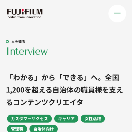
会社を知る
人を知る
Interview
トップメッセージ
役員ご挨拶
「わかる」から「できる」へ。全国
私たちが大切に
1,200を超える自治体の職員様を支え
すること
るコンテンツクリエイタ
データで見る
事業を知る
カスタマーサクセス
キャリア
女性活躍
事業領域 概要
管理職
自治体向け