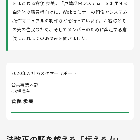
をまとめる倉俣 歩美。「戸籍総合システム」を利用する
自治体の職員様向けに、Webセミナーの開催やシステム
採用メッセージ
操作マニュアルの制作などを行っています。お客様とそ
よくあるご質問
の先の住民のため、そしてメンバーのために奔走する倉
俣にこれまでのあゆみを聞きました。
募集要項
2020年入社
カスタマーサポート
新卒採用詳細
キャリア採用詳細
27年卒エントリー
公共事業本部
28年卒エントリー
CX推進部
倉俣 歩美
おすすめ記事
法改正の壁を越える「伝える力」