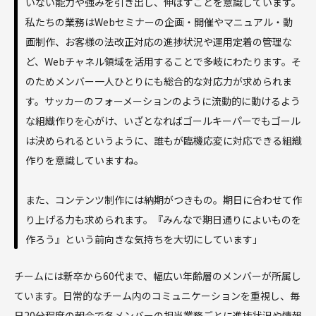
いない能力や強みを引き出し、伸ばすことを意識しています。
私たちの業務はWebセミナーの企画・開催やマニュアル・動
画制作、お客様の法改正対応の進捗状況や運用定着の管理な
ど、Webチャネル領域を活用することで多岐にわたります。そ
のためメンバー一人ひとりにも総合的な対応力が求められま
す。サッカーのフォーメーションのように流動的に動けるよう
な組織作りを心がけ、いざとなればゴールキーパーでもゴール
は決められるというように、誰もが臨機応変に対応できる組織
作りを意識していますね。
また、コンテンツ制作には納期がつきもの。期日に合わせて作
り上げる力も求められます。『みんなで期日通りによいものを
作ろう』という前向きな気持ちを大切にしています」
チームには新卒から60代まで、幅広い年齢層のメンバーが所属し
ています。日常的なチーム内のコミュニケーションを重視し、毎
日20分程度の朝会で各メンバーの担当業務ごとに進捗状況や情報