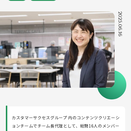
公共領域
2025.06.16
民間領域
新規事業
ソリューション
導入事例
人を知る
社員記事
制度・働き方を知る
人材育成とキャリア
カスタマーサクセスグループ 内のコンテンツクリエーシ
福利厚生・制度
ョンチームでチーム長代理として、総勢16人のメンバー
採用情報