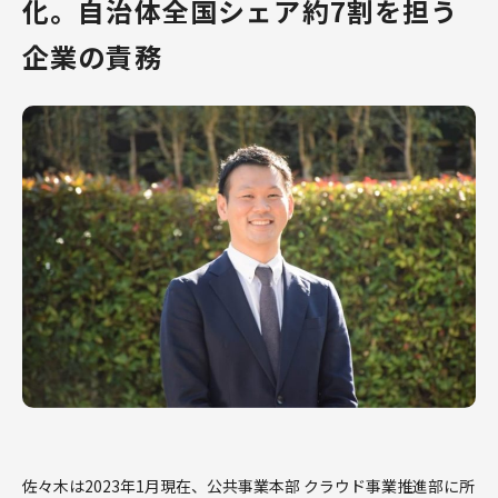
化。自治体全国シェア約7割を担う
企業の責務
社員インタビュー
社員インタビュー
業界にとっての最適解を模索していく
挑戦を後押しする
──システム開発の上流工程でデジタ
体性を育む。若き
ル化を支える
軌跡
採用に関する
コーポレートサイト
個人情報について
佐々木は2023年1月現在、公共事業本部 クラウド事業推進部に所