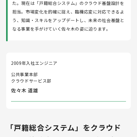
た。現在は「戸籍総合システム」のクラウド基盤設計を
担当。市場変化を的確に捉え、臨機応変に対応できるよ
採用メッセージ
う、知識・スキルをアップデートし、未来の社会基盤と
よくあるご質問
なる事業を手がけていく佐々木の姿に迫ります。
募集要項
2009年入社
エンジニア
新卒採用詳細
キャリア採用詳細
公共事業本部
クラウドサービス部
27年卒エントリー
28年卒エントリー
佐々木 道雄
おすすめ記事
「戸籍総合システム」をクラウド