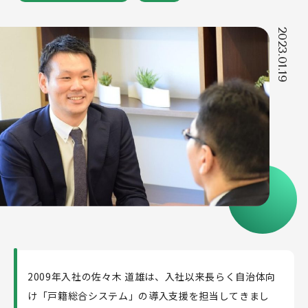
公共領域
2023.01.19
民間領域
新規事業
ソリューション
導入事例
人を知る
社員記事
制度・働き方を知る
人材育成とキャリア
2009年入社の佐々木 道雄は、入社以来長らく自治体向
福利厚生・制度
け「戸籍総合システム」の導入支援を担当してきまし
採用情報