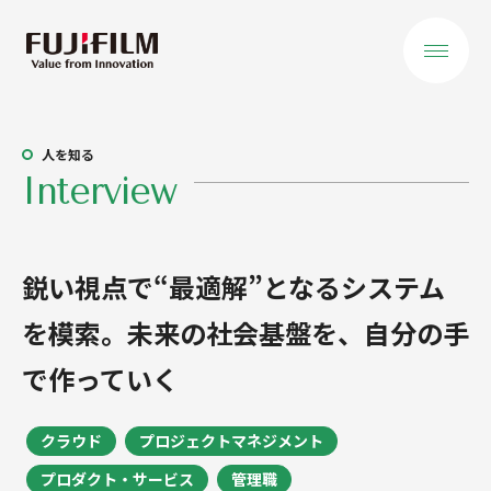
会社を知る
人を知る
Interview
トップメッセージ
役員ご挨拶
鋭い視点で“最適解”となるシステム
私たちが大切に
を模索。未来の社会基盤を、自分の手
すること
で作っていく
データで見る
事業を知る
クラウド
プロジェクトマネジメント
事業領域 概要
プロダクト・サービス
管理職