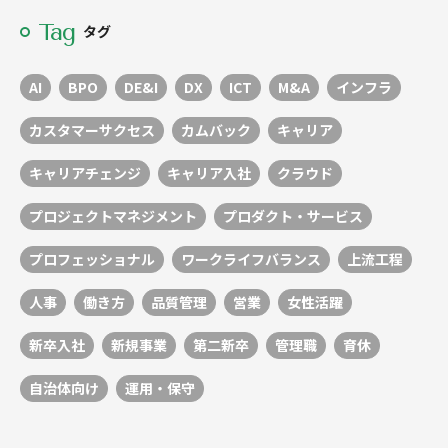
Tag
タグ
AI
BPO
DE&I
DX
ICT
M&A
インフラ
カスタマーサクセス
カムバック
キャリア
キャリアチェンジ
キャリア入社
クラウド
プロジェクトマネジメント
プロダクト・サービス
プロフェッショナル
ワークライフバランス
上流工程
人事
働き方
品質管理
営業
女性活躍
新卒入社
新規事業
第二新卒
管理職
育休
自治体向け
運用・保守