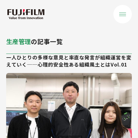
生産管理
の記事一覧
会社を知る
一人ひとりの多様な意見と率直な発言が組織運営を変
トップメッセージ
えていく──心理的安全性ある組織風土とはVol.01
役員ご挨拶
私たちが大切に
すること
データで見る
事業を知る
事業領域 概要