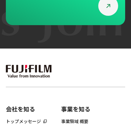
s
Join
社員インタビュー
社員インタビュー
業界にとっての最適解を模索していく
挑戦を後押しする
──システム開発の上流工程でデジタ
体性を育む。若き
ル化を支える
軌跡
採用に関する
コーポレートサイト
個人情報について
会社を知る
事業を知る
トップメッセージ
事業領域 概要