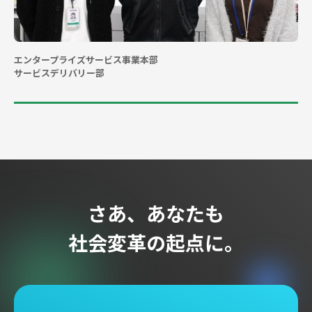
公共領域
民間領域
エンタープライズサービス事業本部
サービスデリバリー部
新規事業
ソリューション
導入事例
人を知る
社員記事
さあ、あなたも
制度・働き方を知る
社会変革の起点に。
人材育成とキャリア
福利厚生・制度
採用情報